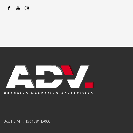
Αρ. Γ.Ε.ΜΗ.: 156158145000