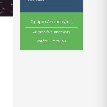
Ωράριο Λειτουργίας
Δευτέρα έως Παρασκευή
Κατόπιν Ραντεβού