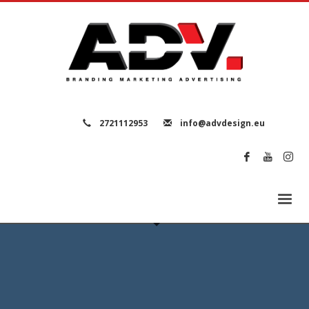
2721112953
info@advdesign.eu